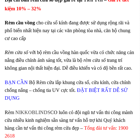
kiệm 10
% – 32%
Rèm cầu vồng
cho cửa sổ kính đang được sử dụng rộng rãi và
phổ biến nhất hiện nay tại các văn phòng tòa nhà, căn hộ chung
cư cao cấp
Rèm cửa sổ
với bộ rèm cầu vồng hàn quốc vừa có chức năng cản
nắng điều chỉnh ánh sáng tốt, vừa là bộ
rèm cửa sổ
trang trí
không gian nội thất hiện đại. Dễ điều khiển và có độ bền rất cao.
BẠN CẦN
Bộ Rèm cửa lắp khung cửa sổ, cửa kính, cửa chính
chống nắng – chống tia
UV cực tốt.
ĐẶT BIỆT RẤT DỄ SỬ
DỤNG
Rèm
NIKKOBLINDS
CO luôn có đội ngũ tư vấn thi công mành
cửa nhiều kinh nghiệm sẵn sàng tư vấn hỗ trợ khi Quý khách
hàng cần tư vấn thi công rèm cửa đẹp –
Tổng đài tư vấn: 1900
2618