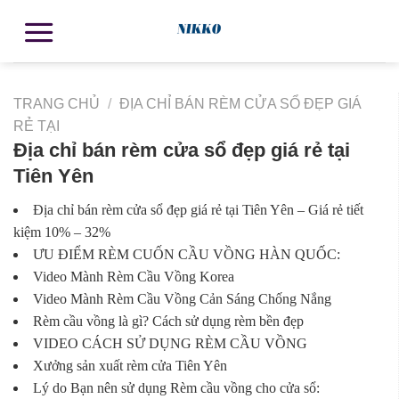
TRANG CHỦ
/
ĐỊA CHỈ BÁN RÈM CỬA SỔ ĐẸP GIÁ
RẺ TẠI
Địa chỉ bán rèm cửa sổ đẹp giá rẻ tại
Tiên Yên
Địa chỉ bán rèm cửa sổ đẹp giá rẻ tại Tiên Yên – Giá rẻ tiết
kiệm 10% – 32%
ƯU ĐIỂM RÈM CUỐN CẦU VỒNG HÀN QUỐC:
Video Mành Rèm Cầu Vồng Korea
Video Mành Rèm Cầu Vồng Cản Sáng Chống Nắng
Rèm cầu vồng là gì? Cách sử dụng rèm bền đẹp
VIDEO CÁCH SỬ DỤNG RÈM CẦU VỒNG
Xưởng sản xuất rèm cửa Tiên Yên
Lý do Bạn nên sử dụng Rèm cầu vồng cho cửa sổ: