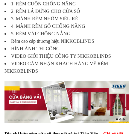
1. RÈM CUỘN CHỐNG NẮNG
2. RÈM LÁ ĐỨNG CHO CỬA SỔ
3. MÀNH RÈM NHÔM SIÊU RẺ
4. MÀNH RÈM GỖ CHỐNG NẮNG
5. RÈM VẢI CHỐNG NẮNG
Rèm cao cấp thương hiệu NIKKOBLINDS
HÌNH ẢNH THI CÔNG
VIDEO GIỚI THIỆU CÔNG TY NIKKOBLINDS
VIDEO CẢM NHẬN KHÁCH HÀNG VỀ RÈM
NIKKOBLINDS
Địa chỉ bán rèm cửa sổ đẹp giá rẻ tại
Tiên Yên
–
Giá rẻ tiết