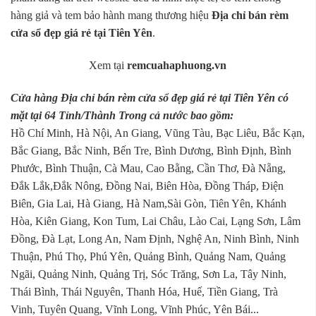
hàng giả và tem bảo hành mang thương hiệu
Địa chỉ bán rèm
cửa sổ đẹp giá rẻ tại Tiên Yên
.
Xem tại
remcuahaphuong.vn
Cửa hàng Địa chỉ bán rèm cửa sổ đẹp giá rẻ tại Tiên Yên có
mặt tại 64 Tỉnh/Thành Trong cả nước bao gồm:
Hồ Chí Minh, Hà Nội, An Giang, Vũng Tàu, Bạc Liêu, Bắc Kạn,
Bắc Giang, Bắc Ninh, Bến Tre, Bình Dương, Bình Định, Bình
Phước, Bình Thuận, Cà Mau, Cao Bằng, Cần Thơ, Đà Nẵng,
Đắk Lắk,Đắk Nông, Đồng Nai, Biên Hòa, Đồng Tháp, Điện
Biên, Gia Lai, Hà Giang, Hà Nam,Sài Gòn, Tiên Yên, Khánh
Hòa, Kiên Giang, Kon Tum, Lai Châu, Lào Cai, Lạng Sơn, Lâm
Đồng, Đà Lạt, Long An, Nam Định, Nghệ An, Ninh Bình, Ninh
Thuận, Phú Thọ, Phú Yên, Quảng Bình, Quảng Nam, Quảng
Ngãi, Quảng Ninh, Quảng Trị, Sóc Trăng, Sơn La, Tây Ninh,
Thái Bình, Thái Nguyên, Thanh Hóa, Huế, Tiền Giang, Trà
Vinh, Tuyên Quang, Vĩnh Long, Vĩnh Phúc, Yên Bái...