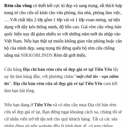
Rèm cầu vồng
có thiết kết cực kì đẹp và sang trọng, rất thích hợp
trang trí cho cửa sổ kính cho văn phòng, tòa nhà, phòng làm việc,
… Với chất liệu 2 lớp gồm 1 lớp vải và 1 lớp voan mỏng, sự tiện
dụng với dây kéo thông minh, độ bền cao. Giá
rèm cầu vồng hàn
quốc
hiện nay đã giảm nhiều so với những năm mới du nhập vào
Việt Nam. Nếu bạn thật sự muốn không gian văn phòng hoặc căn
hộ của mình đẹp, sang trọng thì đừng quên bộ rèm cửa chống
nắng mà
NIKKOBLINDS
Rèm đã giới thiệu.
Cửa hàng
Địa chỉ bán rèm cửa sổ đẹp giá rẻ tại Tiên Yên
lấy
uy tín làm hàng đầu, với phương châm "
một chữ tín - vạn niềm
tin
",
Địa chỉ bán rèm cửa sổ đẹp giá rẻ tại Tiên Yên
cam kết
làm bạn hài lòng.
Nếu bạn đang ở
Tiên Yên
và có nhu cầu mua Địa chỉ bán rèm
cửa sổ đẹp giá rẻ tại, Bạn đừng ngại khoảng cách xa, chúng tôi sẽ
cử nhân viên trở tới tận nơi cho quý khách hàng. Tất cả các sản
phẩm đăng tải trên website đều là hình thực tế, có tem chống