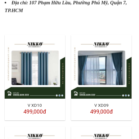
Địa chỉ: 107 Phạm Hữu Lầu, Phường Phú Mỹ, Quận 7,
TP.HCM
V XD10
V XD09
499,000đ
499,000đ