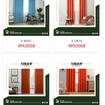
V XD01
V CA10
499,000đ
499,000đ