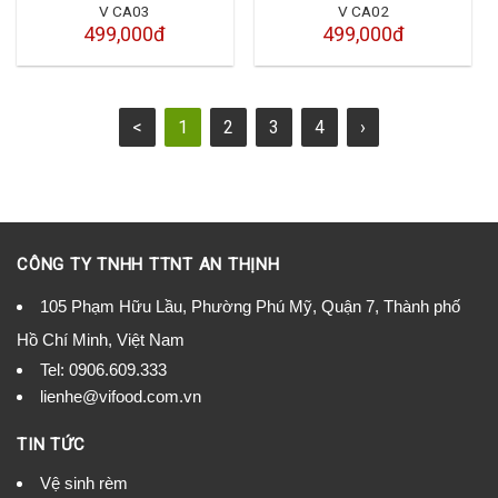
V CA03
V CA02
499,000đ
499,000đ
<
1
2
3
4
›
CÔNG TY TNHH TTNT AN THỊNH
105 Phạm Hữu Lầu, Phường Phú Mỹ, Quận 7, Thành phố
Hồ Chí Minh, Việt Nam
Tel:
0906.609.333
lienhe@vifood.com.vn
TIN TỨC
Vệ sinh rèm