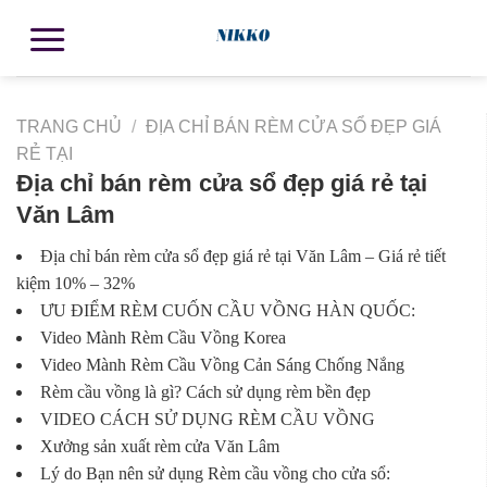
TRANG CHỦ
/
ĐỊA CHỈ BÁN RÈM CỬA SỔ ĐẸP GIÁ
RẺ TẠI
Địa chỉ bán rèm cửa sổ đẹp giá rẻ tại
Văn Lâm
Địa chỉ bán rèm cửa sổ đẹp giá rẻ tại Văn Lâm – Giá rẻ tiết
kiệm 10% – 32%
ƯU ĐIỂM RÈM CUỐN CẦU VỒNG HÀN QUỐC:
Video Mành Rèm Cầu Vồng Korea
Video Mành Rèm Cầu Vồng Cản Sáng Chống Nắng
Rèm cầu vồng là gì? Cách sử dụng rèm bền đẹp
VIDEO CÁCH SỬ DỤNG RÈM CẦU VỒNG
Xưởng sản xuất rèm cửa Văn Lâm
Lý do Bạn nên sử dụng Rèm cầu vồng cho cửa sổ: