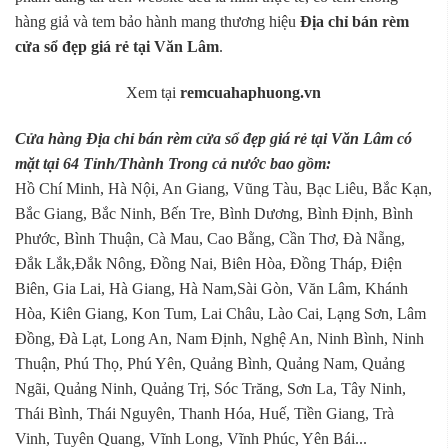
hàng giả và tem bảo hành mang thương hiệu
Địa chỉ bán rèm
cửa sổ đẹp giá rẻ tại Văn Lâm
.
Xem tại
remcuahaphuong.vn
Cửa hàng Địa chỉ bán rèm cửa sổ đẹp giá rẻ tại Văn Lâm có
mặt tại 64 Tỉnh/Thành Trong cả nước bao gồm:
Hồ Chí Minh, Hà Nội, An Giang, Vũng Tàu, Bạc Liêu, Bắc Kạn,
Bắc Giang, Bắc Ninh, Bến Tre, Bình Dương, Bình Định, Bình
Phước, Bình Thuận, Cà Mau, Cao Bằng, Cần Thơ, Đà Nẵng,
Đắk Lắk,Đắk Nông, Đồng Nai, Biên Hòa, Đồng Tháp, Điện
Biên, Gia Lai, Hà Giang, Hà Nam,Sài Gòn, Văn Lâm, Khánh
Hòa, Kiên Giang, Kon Tum, Lai Châu, Lào Cai, Lạng Sơn, Lâm
Đồng, Đà Lạt, Long An, Nam Định, Nghệ An, Ninh Bình, Ninh
Thuận, Phú Thọ, Phú Yên, Quảng Bình, Quảng Nam, Quảng
Ngãi, Quảng Ninh, Quảng Trị, Sóc Trăng, Sơn La, Tây Ninh,
Thái Bình, Thái Nguyên, Thanh Hóa, Huế, Tiền Giang, Trà
Vinh, Tuyên Quang, Vĩnh Long, Vĩnh Phúc, Yên Bái...