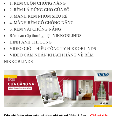
1. RÈM CUỘN CHỐNG NẮNG
2. RÈM LÁ ĐỨNG CHO CỬA SỔ
3. MÀNH RÈM NHÔM SIÊU RẺ
4. MÀNH RÈM GỖ CHỐNG NẮNG
5. RÈM VẢI CHỐNG NẮNG
Rèm cao cấp thương hiệu NIKKOBLINDS
HÌNH ẢNH THI CÔNG
VIDEO GIỚI THIỆU CÔNG TY NIKKOBLINDS
VIDEO CẢM NHẬN KHÁCH HÀNG VỀ RÈM
NIKKOBLINDS
Địa chỉ bán rèm cửa sổ đẹp giá rẻ tại
Văn Lâm
–
Giá rẻ tiết