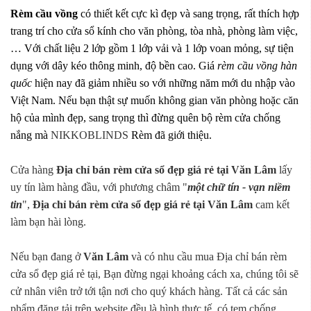
Rèm cầu vồng
có thiết kết cực kì đẹp và sang trọng, rất thích hợp
trang trí cho cửa sổ kính cho văn phòng, tòa nhà, phòng làm việc,
… Với chất liệu 2 lớp gồm 1 lớp vải và 1 lớp voan mỏng, sự tiện
dụng với dây kéo thông minh, độ bền cao. Giá
rèm cầu vồng hàn
quốc
hiện nay đã giảm nhiều so với những năm mới du nhập vào
Việt Nam. Nếu bạn thật sự muốn không gian văn phòng hoặc căn
hộ của mình đẹp, sang trọng thì đừng quên bộ rèm cửa chống
nắng mà
NIKKOBLINDS
Rèm đã giới thiệu.
Cửa hàng
Địa chỉ bán rèm cửa sổ đẹp giá rẻ tại Văn Lâm
lấy
uy tín làm hàng đầu, với phương châm "
một chữ tín - vạn niềm
tin
",
Địa chỉ bán rèm cửa sổ đẹp giá rẻ tại Văn Lâm
cam kết
làm bạn hài lòng.
Nếu bạn đang ở
Văn Lâm
và có nhu cầu mua Địa chỉ bán rèm
cửa sổ đẹp giá rẻ tại, Bạn đừng ngại khoảng cách xa, chúng tôi sẽ
cử nhân viên trở tới tận nơi cho quý khách hàng. Tất cả các sản
phẩm đăng tải trên website đều là hình thực tế, có tem chống