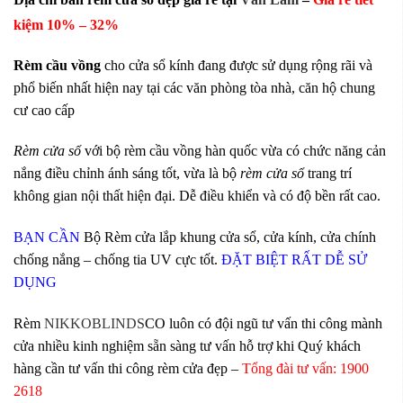
kiệm 10
% – 32%
Rèm cầu vồng
cho cửa sổ kính đang được sử dụng rộng rãi và
phổ biến nhất hiện nay tại các văn phòng tòa nhà, căn hộ chung
cư cao cấp
Rèm cửa sổ
với bộ rèm cầu vồng hàn quốc vừa có chức năng cản
nắng điều chỉnh ánh sáng tốt, vừa là bộ
rèm cửa sổ
trang trí
không gian nội thất hiện đại. Dễ điều khiển và có độ bền rất cao.
BẠN CẦN
Bộ Rèm cửa lắp khung cửa sổ, cửa kính, cửa chính
chống nắng – chống tia
UV cực tốt.
ĐẶT BIỆT RẤT DỄ SỬ
DỤNG
Rèm
NIKKOBLINDS
CO luôn có đội ngũ tư vấn thi công mành
cửa nhiều kinh nghiệm sẵn sàng tư vấn hỗ trợ khi Quý khách
hàng cần tư vấn thi công rèm cửa đẹp –
Tổng đài tư vấn: 1900
2618