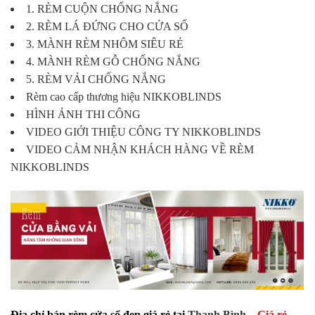
1. RÈM CUỘN CHỐNG NẮNG
2. RÈM LÁ ĐỨNG CHO CỬA SỔ
3. MÀNH RÈM NHÔM SIÊU RẺ
4. MÀNH RÈM GỖ CHỐNG NẮNG
5. RÈM VẢI CHỐNG NẮNG
Rèm cao cấp thương hiệu NIKKOBLINDS
HÌNH ẢNH THI CÔNG
VIDEO GIỚI THIỆU CÔNG TY NIKKOBLINDS
VIDEO CẢM NHẬN KHÁCH HÀNG VỀ RÈM
NIKKOBLINDS
Địa chỉ bán rèm cửa sổ đẹp giá rẻ tại
Thanh Bình
–
Giá rẻ