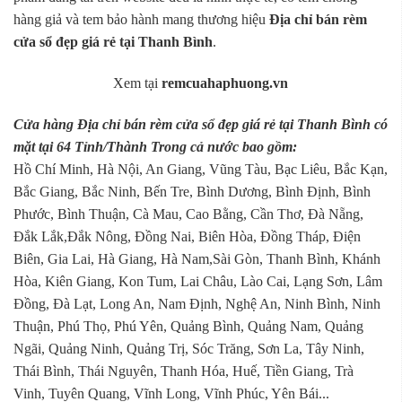
hàng giả và tem bảo hành mang thương hiệu
Địa chỉ bán rèm
cửa sổ đẹp giá rẻ tại Thanh Bình
.
Xem tại
remcuahaphuong.vn
Cửa hàng Địa chỉ bán rèm cửa sổ đẹp giá rẻ tại Thanh Bình có
mặt tại 64 Tỉnh/Thành Trong cả nước bao gồm:
Hồ Chí Minh, Hà Nội, An Giang, Vũng Tàu, Bạc Liêu, Bắc Kạn,
Bắc Giang, Bắc Ninh, Bến Tre, Bình Dương, Bình Định, Bình
Phước, Bình Thuận, Cà Mau, Cao Bằng, Cần Thơ, Đà Nẵng,
Đắk Lắk,Đắk Nông, Đồng Nai, Biên Hòa, Đồng Tháp, Điện
Biên, Gia Lai, Hà Giang, Hà Nam,Sài Gòn, Thanh Bình, Khánh
Hòa, Kiên Giang, Kon Tum, Lai Châu, Lào Cai, Lạng Sơn, Lâm
Đồng, Đà Lạt, Long An, Nam Định, Nghệ An, Ninh Bình, Ninh
Thuận, Phú Thọ, Phú Yên, Quảng Bình, Quảng Nam, Quảng
Ngãi, Quảng Ninh, Quảng Trị, Sóc Trăng, Sơn La, Tây Ninh,
Thái Bình, Thái Nguyên, Thanh Hóa, Huế, Tiền Giang, Trà
Vinh, Tuyên Quang, Vĩnh Long, Vĩnh Phúc, Yên Bái...