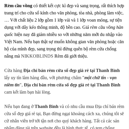
Rèm cầu vồng
có thiết kết cực kì đẹp và sang trọng, rất thích hợp
trang trí cho cửa sổ kính cho văn phòng, tòa nhà, phòng làm việc,
… Với chất liệu 2 lớp gồm 1 lớp vải và 1 lớp voan mỏng, sự tiện
dụng với dây kéo thông minh, độ bền cao. Giá
rèm cầu vồng hàn
quốc
hiện nay đã giảm nhiều so với những năm mới du nhập vào
Việt Nam. Nếu bạn thật sự muốn không gian văn phòng hoặc căn
hộ của mình đẹp, sang trọng thì đừng quên bộ rèm cửa chống
nắng mà
NIKKOBLINDS
Rèm đã giới thiệu.
Cửa hàng
Địa chỉ bán rèm cửa sổ đẹp giá rẻ tại Thanh Bình
lấy uy tín làm hàng đầu, với phương châm "
một chữ tín - vạn
niềm tin
",
Địa chỉ bán rèm cửa sổ đẹp giá rẻ tại Thanh Bình
cam kết làm bạn hài lòng.
Nếu bạn đang ở
Thanh Bình
và có nhu cầu mua Địa chỉ bán rèm
cửa sổ đẹp giá rẻ tại, Bạn đừng ngại khoảng cách xa, chúng tôi sẽ
cử nhân viên trở tới tận nơi cho quý khách hàng. Tất cả các sản
phẩm đăng tải trên website đều là hình thực tế, có tem chống