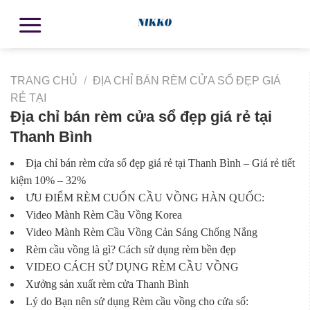
TRANG CHỦ
/
ĐỊA CHỈ BÁN RÈM CỬA SỔ ĐẸP GIÁ
RẺ TẠI
Địa chỉ bán rèm cửa sổ đẹp giá rẻ tại
Thanh Bình
Địa chỉ bán rèm cửa sổ đẹp giá rẻ tại Thanh Bình – Giá rẻ tiết
kiệm 10% – 32%
ƯU ĐIỂM RÈM CUỐN CẦU VỒNG HÀN QUỐC:
Video Mành Rèm Cầu Vồng Korea
Video Mành Rèm Cầu Vồng Cản Sáng Chống Nắng
Rèm cầu vồng là gì? Cách sử dụng rèm bền đẹp
VIDEO CÁCH SỬ DỤNG RÈM CẦU VỒNG
Xưởng sản xuất rèm cửa Thanh Bình
Lý do Bạn nên sử dụng Rèm cầu vồng cho cửa sổ: