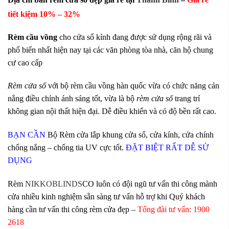
tiết kiệm 10
% – 32%
Rèm cầu vồng
cho cửa sổ kính đang được sử dụng rộng rãi và
phổ biến nhất hiện nay tại các văn phòng tòa nhà, căn hộ chung
cư cao cấp
Rèm cửa sổ
với bộ rèm cầu vồng hàn quốc vừa có chức năng cản
nắng điều chỉnh ánh sáng tốt, vừa là bộ
rèm cửa sổ
trang trí
không gian nội thất hiện đại. Dễ điều khiển và có độ bền rất cao.
BẠN CẦN
Bộ Rèm cửa lắp khung cửa sổ, cửa kính, cửa chính
chống nắng – chống tia
UV cực tốt.
ĐẶT BIỆT RẤT DỄ SỬ
DỤNG
Rèm
NIKKOBLINDS
CO luôn có đội ngũ tư vấn thi công mành
cửa nhiều kinh nghiệm sẵn sàng tư vấn hỗ trợ khi Quý khách
hàng cần tư vấn thi công rèm cửa đẹp –
Tổng đài tư vấn: 1900
2618