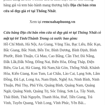
hàng giả và tem bảo hành mang thương hiệu
Địa chỉ bán rèm
cửa sổ đẹp giá rẻ tại Thống Nhất
.
Xem tại
remcuahaphuong.vn
Cửa hàng Địa chỉ bán rèm cửa sổ đẹp giá rẻ tại Thống Nhất có
mặt tại 64 Tỉnh/Thành Trong cả nước bao gồm:
Hồ Chí Minh, Hà Nội, An Giang, Vũng Tàu, Bạc Liêu, Bắc Kạn,
Bắc Giang, Bắc Ninh, Bến Tre, Bình Dương, Bình Định, Bình
Phước, Bình Thuận, Cà Mau, Cao Bằng, Cần Thơ, Đà Nẵng,
Đắk Lắk,Đắk Nông, Đồng Nai, Biên Hòa, Đồng Tháp, Điện
Biên, Gia Lai, Hà Giang, Hà Nam,Sài Gòn, Thống Nhất, Khánh
Hòa, Kiên Giang, Kon Tum, Lai Châu, Lào Cai, Lạng Sơn, Lâm
Đồng, Đà Lạt, Long An, Nam Định, Nghệ An, Ninh Bình, Ninh
Thuận, Phú Thọ, Phú Yên, Quảng Bình, Quảng Nam, Quảng
Ngãi, Quảng Ninh, Quảng Trị, Sóc Trăng, Sơn La, Tây Ninh,
Thái Bình, Thái Nguyên, Thanh Hóa, Huế, Tiền Giang, Trà
Vinh, Tuyên Quang, Vĩnh Long, Vĩnh Phúc, Yên Bái...