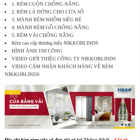
1. RÈM CUỘN CHỐNG NẮNG
2. RÈM LÁ ĐỨNG CHO CỬA SỔ
3. MÀNH RÈM NHÔM SIÊU RẺ
4. MÀNH RÈM GỖ CHỐNG NẮNG
5. RÈM VẢI CHỐNG NẮNG
Rèm cao cấp thương hiệu NIKKOBLINDS
HÌNH ẢNH THI CÔNG
VIDEO GIỚI THIỆU CÔNG TY NIKKOBLINDS
VIDEO CẢM NHẬN KHÁCH HÀNG VỀ RÈM
NIKKOBLINDS
Địa chỉ bán rèm cửa sổ đẹp giá rẻ tại
Thống Nhất
–
Giá rẻ