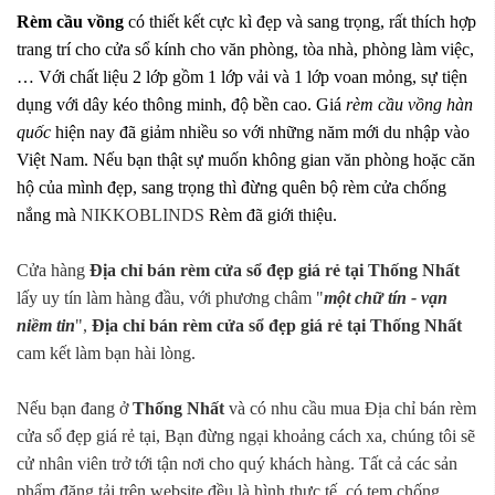
Rèm cầu vồng
có thiết kết cực kì đẹp và sang trọng, rất thích hợp
trang trí cho cửa sổ kính cho văn phòng, tòa nhà, phòng làm việc,
… Với chất liệu 2 lớp gồm 1 lớp vải và 1 lớp voan mỏng, sự tiện
dụng với dây kéo thông minh, độ bền cao. Giá
rèm cầu vồng hàn
quốc
hiện nay đã giảm nhiều so với những năm mới du nhập vào
Việt Nam. Nếu bạn thật sự muốn không gian văn phòng hoặc căn
hộ của mình đẹp, sang trọng thì đừng quên bộ rèm cửa chống
nắng mà
NIKKOBLINDS
Rèm đã giới thiệu.
Cửa hàng
Địa chỉ bán rèm cửa sổ đẹp giá rẻ tại Thống Nhất
lấy uy tín làm hàng đầu, với phương châm "
một chữ tín - vạn
niềm tin
",
Địa chỉ bán rèm cửa sổ đẹp giá rẻ tại Thống Nhất
cam kết làm bạn hài lòng.
Nếu bạn đang ở
Thống Nhất
và có nhu cầu mua Địa chỉ bán rèm
cửa sổ đẹp giá rẻ tại, Bạn đừng ngại khoảng cách xa, chúng tôi sẽ
cử nhân viên trở tới tận nơi cho quý khách hàng. Tất cả các sản
phẩm đăng tải trên website đều là hình thực tế, có tem chống