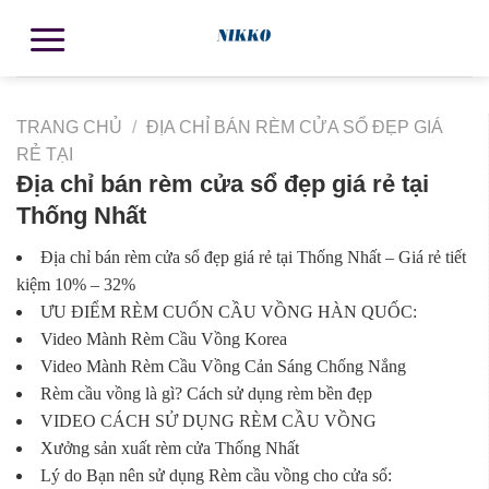
TRANG CHỦ
/
ĐỊA CHỈ BÁN RÈM CỬA SỔ ĐẸP GIÁ
RẺ TẠI
Địa chỉ bán rèm cửa sổ đẹp giá rẻ tại
Thống Nhất
Địa chỉ bán rèm cửa sổ đẹp giá rẻ tại Thống Nhất – Giá rẻ tiết
kiệm 10% – 32%
ƯU ĐIỂM RÈM CUỐN CẦU VỒNG HÀN QUỐC:
Video Mành Rèm Cầu Vồng Korea
Video Mành Rèm Cầu Vồng Cản Sáng Chống Nắng
Rèm cầu vồng là gì? Cách sử dụng rèm bền đẹp
VIDEO CÁCH SỬ DỤNG RÈM CẦU VỒNG
Xưởng sản xuất rèm cửa Thống Nhất
Lý do Bạn nên sử dụng Rèm cầu vồng cho cửa sổ: