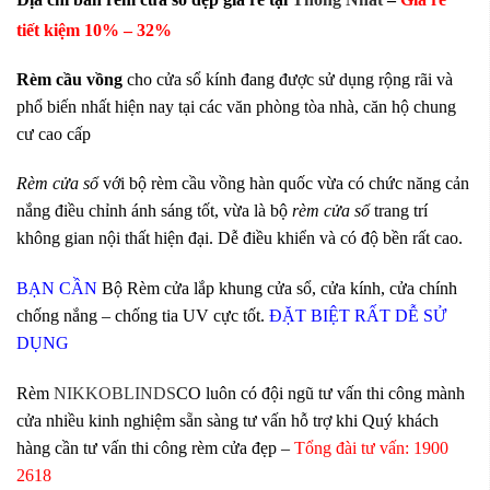
tiết kiệm 10
% – 32%
Rèm cầu vồng
cho cửa sổ kính đang được sử dụng rộng rãi và
phổ biến nhất hiện nay tại các văn phòng tòa nhà, căn hộ chung
cư cao cấp
Rèm cửa sổ
với bộ rèm cầu vồng hàn quốc vừa có chức năng cản
nắng điều chỉnh ánh sáng tốt, vừa là bộ
rèm cửa sổ
trang trí
không gian nội thất hiện đại. Dễ điều khiển và có độ bền rất cao.
BẠN CẦN
Bộ Rèm cửa lắp khung cửa sổ, cửa kính, cửa chính
chống nắng – chống tia
UV cực tốt.
ĐẶT BIỆT RẤT DỄ SỬ
DỤNG
Rèm
NIKKOBLINDS
CO luôn có đội ngũ tư vấn thi công mành
cửa nhiều kinh nghiệm sẵn sàng tư vấn hỗ trợ khi Quý khách
hàng cần tư vấn thi công rèm cửa đẹp –
Tổng đài tư vấn: 1900
2618