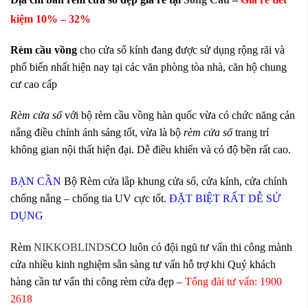
kiệm 10
% – 32%
Rèm cầu vồng
cho cửa sổ kính đang được sử dụng rộng rãi và
phổ biến nhất hiện nay tại các văn phòng tòa nhà, căn hộ chung
cư cao cấp
Rèm cửa sổ
với bộ rèm cầu vồng hàn quốc vừa có chức năng cản
nắng điều chỉnh ánh sáng tốt, vừa là bộ
rèm cửa sổ
trang trí
không gian nội thất hiện đại. Dễ điều khiển và có độ bền rất cao.
BẠN CẦN
Bộ Rèm cửa lắp khung cửa sổ, cửa kính, cửa chính
chống nắng – chống tia
UV cực tốt.
ĐẶT BIỆT RẤT DỄ SỬ
DỤNG
Rèm
NIKKOBLINDS
CO luôn có đội ngũ tư vấn thi công mành
cửa nhiều kinh nghiệm sẵn sàng tư vấn hỗ trợ khi Quý khách
hàng cần tư vấn thi công rèm cửa đẹp –
Tổng đài tư vấn: 1900
2618