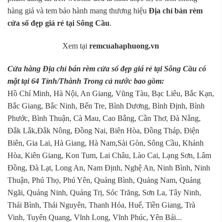
hàng giả và tem bảo hành mang thương hiệu
Địa chỉ bán rèm
cửa sổ đẹp giá rẻ tại Sông Cầu
.
Xem tại
remcuahaphuong.vn
Cửa hàng Địa chỉ bán rèm cửa sổ đẹp giá rẻ tại Sông Cầu có
mặt tại 64 Tỉnh/Thành Trong cả nước bao gồm:
Hồ Chí Minh, Hà Nội, An Giang, Vũng Tàu, Bạc Liêu, Bắc Kạn,
Bắc Giang, Bắc Ninh, Bến Tre, Bình Dương, Bình Định, Bình
Phước, Bình Thuận, Cà Mau, Cao Bằng, Cần Thơ, Đà Nẵng,
Đắk Lắk,Đắk Nông, Đồng Nai, Biên Hòa, Đồng Tháp, Điện
Biên, Gia Lai, Hà Giang, Hà Nam,Sài Gòn, Sông Cầu, Khánh
Hòa, Kiên Giang, Kon Tum, Lai Châu, Lào Cai, Lạng Sơn, Lâm
Đồng, Đà Lạt, Long An, Nam Định, Nghệ An, Ninh Bình, Ninh
Thuận, Phú Thọ, Phú Yên, Quảng Bình, Quảng Nam, Quảng
Ngãi, Quảng Ninh, Quảng Trị, Sóc Trăng, Sơn La, Tây Ninh,
Thái Bình, Thái Nguyên, Thanh Hóa, Huế, Tiền Giang, Trà
Vinh, Tuyên Quang, Vĩnh Long, Vĩnh Phúc, Yên Bái...