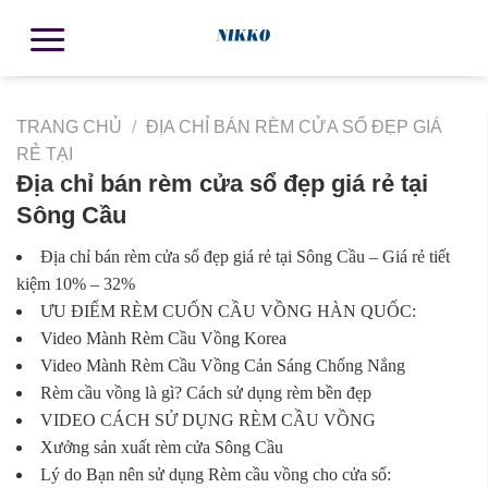
TRANG CHỦ
/
ĐỊA CHỈ BÁN RÈM CỬA SỔ ĐẸP GIÁ
RẺ TẠI
Địa chỉ bán rèm cửa sổ đẹp giá rẻ tại
Sông Cầu
Địa chỉ bán rèm cửa sổ đẹp giá rẻ tại Sông Cầu – Giá rẻ tiết
kiệm 10% – 32%
ƯU ĐIỂM RÈM CUỐN CẦU VỒNG HÀN QUỐC:
Video Mành Rèm Cầu Vồng Korea
Video Mành Rèm Cầu Vồng Cản Sáng Chống Nắng
Rèm cầu vồng là gì? Cách sử dụng rèm bền đẹp
VIDEO CÁCH SỬ DỤNG RÈM CẦU VỒNG
Xưởng sản xuất rèm cửa Sông Cầu
Lý do Bạn nên sử dụng Rèm cầu vồng cho cửa sổ: