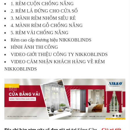
1. RÈM CUỘN CHỐNG NẮNG
2. RÈM LÁ ĐỨNG CHO CỬA SỔ
3. MÀNH RÈM NHÔM SIÊU RẺ
4. MÀNH RÈM GỖ CHỐNG NẮNG
5. RÈM VẢI CHỐNG NẮNG
Rèm cao cấp thương hiệu NIKKOBLINDS
HÌNH ẢNH THI CÔNG
VIDEO GIỚI THIỆU CÔNG TY NIKKOBLINDS
VIDEO CẢM NHẬN KHÁCH HÀNG VỀ RÈM
NIKKOBLINDS
Địa chỉ bán rèm cửa sổ đẹp giá rẻ tại
Sông Cầu
–
Giá rẻ tiết