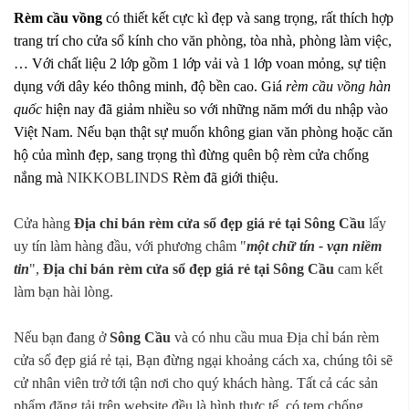
Rèm cầu vồng
có thiết kết cực kì đẹp và sang trọng, rất thích hợp
trang trí cho cửa sổ kính cho văn phòng, tòa nhà, phòng làm việc,
… Với chất liệu 2 lớp gồm 1 lớp vải và 1 lớp voan mỏng, sự tiện
dụng với dây kéo thông minh, độ bền cao. Giá
rèm cầu vồng hàn
quốc
hiện nay đã giảm nhiều so với những năm mới du nhập vào
Việt Nam. Nếu bạn thật sự muốn không gian văn phòng hoặc căn
hộ của mình đẹp, sang trọng thì đừng quên bộ rèm cửa chống
nắng mà
NIKKOBLINDS
Rèm đã giới thiệu.
Cửa hàng
Địa chỉ bán rèm cửa sổ đẹp giá rẻ tại Sông Cầu
lấy
uy tín làm hàng đầu, với phương châm "
một chữ tín - vạn niềm
tin
",
Địa chỉ bán rèm cửa sổ đẹp giá rẻ tại Sông Cầu
cam kết
làm bạn hài lòng.
Nếu bạn đang ở
Sông Cầu
và có nhu cầu mua Địa chỉ bán rèm
cửa sổ đẹp giá rẻ tại, Bạn đừng ngại khoảng cách xa, chúng tôi sẽ
cử nhân viên trở tới tận nơi cho quý khách hàng. Tất cả các sản
phẩm đăng tải trên website đều là hình thực tế, có tem chống