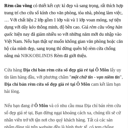
Rèm cầu vồng
có thiết kết cực kì đẹp và sang trọng, rất thích hợp
trang trí cho cửa sổ kính cho văn phòng, tòa nhà, phòng làm việc,
… Với chất liệu 2 lớp gồm 1 lớp vải và 1 lớp voan mỏng, sự tiện
dụng với dây kéo thông minh, độ bền cao. Giá
rèm cầu vồng hàn
quốc
hiện nay đã giảm nhiều so với những năm mới du nhập vào
Việt Nam. Nếu bạn thật sự muốn không gian văn phòng hoặc căn
hộ của mình đẹp, sang trọng thì đừng quên bộ rèm cửa chống
nắng mà
NIKKOBLINDS
Rèm đã giới thiệu.
Cửa hàng
Địa chỉ bán rèm cửa sổ đẹp giá rẻ tại Ô Môn
lấy uy
tín làm hàng đầu, với phương châm "
một chữ tín - vạn niềm tin
",
Địa chỉ bán rèm cửa sổ đẹp giá rẻ tại Ô Môn
cam kết làm bạn
hài lòng.
Nếu bạn đang ở
Ô Môn
và có nhu cầu mua Địa chỉ bán rèm cửa
sổ đẹp giá rẻ tại, Bạn đừng ngại khoảng cách xa, chúng tôi sẽ cử
nhân viên trở tới tận nơi cho quý khách hàng. Tất cả các sản
phẩm đăng tải trên website đều là hình thực tế, có tem chống