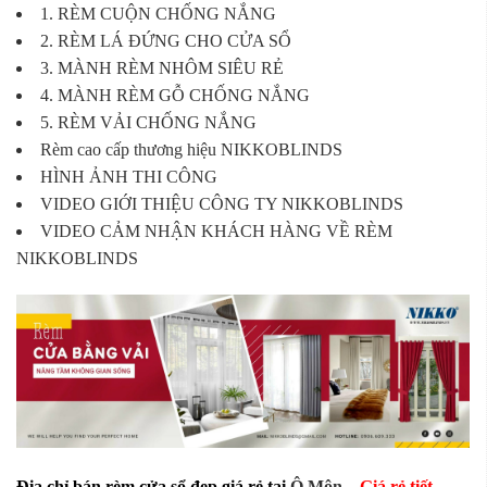
1. RÈM CUỘN CHỐNG NẮNG
2. RÈM LÁ ĐỨNG CHO CỬA SỔ
3. MÀNH RÈM NHÔM SIÊU RẺ
4. MÀNH RÈM GỖ CHỐNG NẮNG
5. RÈM VẢI CHỐNG NẮNG
Rèm cao cấp thương hiệu NIKKOBLINDS
HÌNH ẢNH THI CÔNG
VIDEO GIỚI THIỆU CÔNG TY NIKKOBLINDS
VIDEO CẢM NHẬN KHÁCH HÀNG VỀ RÈM
NIKKOBLINDS
Địa chỉ bán rèm cửa sổ đẹp giá rẻ tại
Ô Môn
–
Giá rẻ tiết