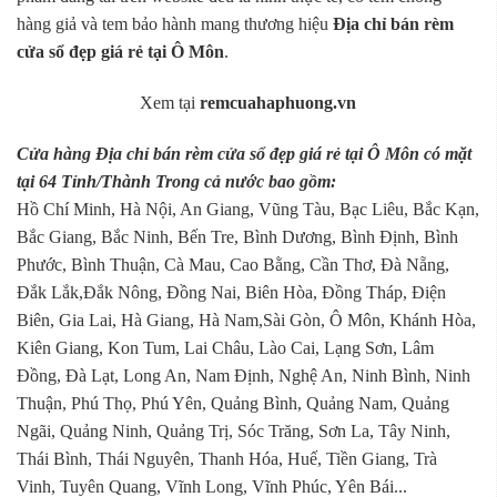
hàng giả và tem bảo hành mang thương hiệu
Địa chỉ bán rèm
cửa sổ đẹp giá rẻ tại Ô Môn
.
Xem tại
remcuahaphuong.vn
Cửa hàng Địa chỉ bán rèm cửa sổ đẹp giá rẻ tại Ô Môn có mặt
tại 64 Tỉnh/Thành Trong cả nước bao gồm:
Hồ Chí Minh, Hà Nội, An Giang, Vũng Tàu, Bạc Liêu, Bắc Kạn,
Bắc Giang, Bắc Ninh, Bến Tre, Bình Dương, Bình Định, Bình
Phước, Bình Thuận, Cà Mau, Cao Bằng, Cần Thơ, Đà Nẵng,
Đắk Lắk,Đắk Nông, Đồng Nai, Biên Hòa, Đồng Tháp, Điện
Biên, Gia Lai, Hà Giang, Hà Nam,Sài Gòn, Ô Môn, Khánh Hòa,
Kiên Giang, Kon Tum, Lai Châu, Lào Cai, Lạng Sơn, Lâm
Đồng, Đà Lạt, Long An, Nam Định, Nghệ An, Ninh Bình, Ninh
Thuận, Phú Thọ, Phú Yên, Quảng Bình, Quảng Nam, Quảng
Ngãi, Quảng Ninh, Quảng Trị, Sóc Trăng, Sơn La, Tây Ninh,
Thái Bình, Thái Nguyên, Thanh Hóa, Huế, Tiền Giang, Trà
Vinh, Tuyên Quang, Vĩnh Long, Vĩnh Phúc, Yên Bái...