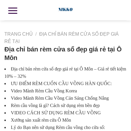
TRANG CHỦ
/
ĐỊA CHỈ BÁN RÈM CỬA SỔ ĐẸP GIÁ
RẺ TẠI
Địa chỉ bán rèm cửa sổ đẹp giá rẻ tại Ô
Môn
Địa chỉ bán rèm cửa sổ đẹp giá rẻ tại Ô Môn – Giá rẻ tiết kiệm
10% – 32%
ƯU ĐIỂM RÈM CUỐN CẦU VỒNG HÀN QUỐC:
Video Mành Rèm Cầu Vồng Korea
Video Mành Rèm Cầu Vồng Cản Sáng Chống Nắng
Rèm cầu vồng là gì? Cách sử dụng rèm bền đẹp
VIDEO CÁCH SỬ DỤNG RÈM CẦU VỒNG
Xưởng sản xuất rèm cửa Ô Môn
Lý do Bạn nên sử dụng Rèm cầu vồng cho cửa sổ: