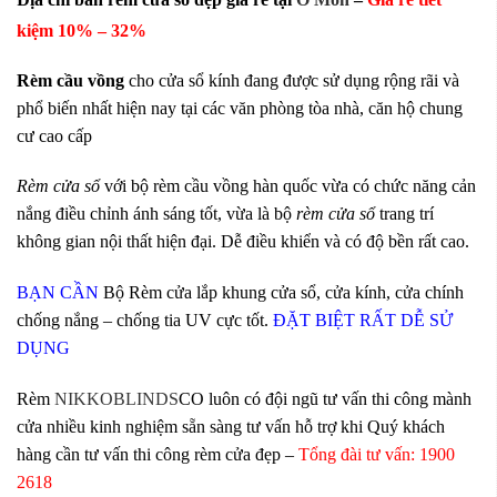
kiệm 10
% – 32%
Rèm cầu vồng
cho cửa sổ kính đang được sử dụng rộng rãi và
phổ biến nhất hiện nay tại các văn phòng tòa nhà, căn hộ chung
cư cao cấp
Rèm cửa sổ
với bộ rèm cầu vồng hàn quốc vừa có chức năng cản
nắng điều chỉnh ánh sáng tốt, vừa là bộ
rèm cửa sổ
trang trí
không gian nội thất hiện đại. Dễ điều khiển và có độ bền rất cao.
BẠN CẦN
Bộ Rèm cửa lắp khung cửa sổ, cửa kính, cửa chính
chống nắng – chống tia
UV cực tốt.
ĐẶT BIỆT RẤT DỄ SỬ
DỤNG
Rèm
NIKKOBLINDS
CO luôn có đội ngũ tư vấn thi công mành
cửa nhiều kinh nghiệm sẵn sàng tư vấn hỗ trợ khi Quý khách
hàng cần tư vấn thi công rèm cửa đẹp –
Tổng đài tư vấn: 1900
2618