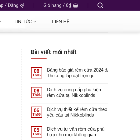
p / Đăng ký
Giỏ hàng /
0
₫
TIN TỨC
LIÊN HỆ
Bài viết mới nhất
Bảng báo giá rèm cửa 2024 &
06
Thi công lắp đặt trọn gói
Th06
Dịch vụ cung cấp phụ kiện
06
rèm cửa tại Nikkoblinds
Th06
Dịch vụ thiết kế rèm cửa theo
06
yêu cầu tại Nikkoblinds
Th06
Dịch vụ tư vấn rèm cửa phù
05
hợp cho mọi không gian
Th06