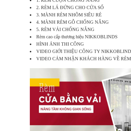
1. RÈM CUỘN CHỐNG NẮNG
2. RÈM LÁ ĐỨNG CHO CỬA SỔ
3. MÀNH RÈM NHÔM SIÊU RẺ
4. MÀNH RÈM GỖ CHỐNG NẮNG
5. RÈM VẢI CHỐNG NẮNG
Rèm cao cấp thương hiệu NIKKOBLINDS
HÌNH ẢNH THI CÔNG
VIDEO GIỚI THIỆU CÔNG TY NIKKOBLIN
VIDEO CẢM NHẬN KHÁCH HÀNG VỀ RÈM