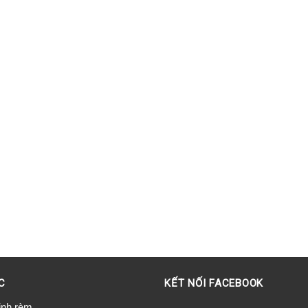
C
KẾT NỐI FACEBOOK
inh rèm