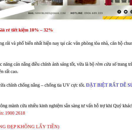
iá rẻ tiết kiệm 10
% – 32%
g rãi và phổ biến nhất hiện nay tại các văn phòng tòa nhà, căn hộ chu
 năng cản nắng điều chỉnh ánh sáng tốt, vừa là bộ
rèm cửa sổ
trang trí
n rất cao.
cửa chính chống nắng – chống tia
UV cực tốt.
ĐẶT BIỆT RẤT DỄ S
 công mành cửa nhiều kinh nghiệm sẵn sàng tư vấn hỗ trợ khi Quý khác
ấn: 1900 2618
NG ĐẸP KHÔNG LẤY TIỀN)