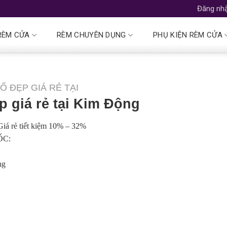
Đăng nhậ
RÈM CỬA
RÈM CHUYÊN DỤNG
PHỤ KIỆN RÈM CỬA
Ổ ĐẸP GIÁ RẺ TẠI
p giá rẻ tại Kim Động
Giá rẻ tiết kiệm 10% – 32%
ỐC:
ng