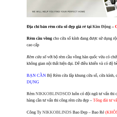
Địa chỉ bán rèm cửa sổ đẹp giá rẻ tại
Kim Động
–
G
Rèm cầu vồng
cho cửa sổ kính đang được sử dụng rộn
cao cấp
Rèm cửa sổ
với bộ rèm cầu vồng hàn quốc vừa có chức
không gian nội thất hiện đại. Dễ điều khiển và có độ bề
BẠN CẦN
Bộ Rèm cửa lắp khung cửa sổ, cửa kính, 
DỤNG
Rèm
NIKKOBLINDS
CO luôn có đội ngũ tư vấn thi
hàng cần tư vấn thi công rèm cửa đẹp –
Tổng đài tư v
Công Ty
NIKKOBLINDS
Bao Đẹp – Bao Rẻ
(KHÔ