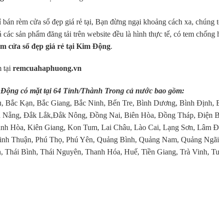
bán rèm cửa sổ đẹp giá rẻ tại, Bạn đừng ngại khoảng cách xa, chúng t
ả các sản phẩm đăng tải trên website đều là hình thực tế, có tem chống
èm cửa sổ đẹp giá rẻ tại Kim Động
.
 tại
remcuahaphuong.vn
m Động có mặt tại 64 Tỉnh/Thành Trong cả nước bao gồm:
, Bắc Kạn, Bắc Giang, Bắc Ninh, Bến Tre, Bình Dương, Bình Định, 
 Nẵng, Đắk Lắk,Đắk Nông, Đồng Nai, Biên Hòa, Đồng Tháp, Điện B
nh Hòa, Kiên Giang, Kon Tum, Lai Châu, Lào Cai, Lạng Sơn, Lâm Đ
inh Thuận, Phú Thọ, Phú Yên, Quảng Bình, Quảng Nam, Quảng Ngãi
, Thái Bình, Thái Nguyên, Thanh Hóa, Huế, Tiền Giang, Trà Vinh, T