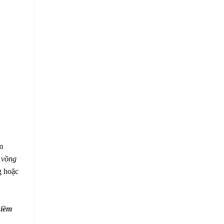
m
 vồng
g hoặc
niềm