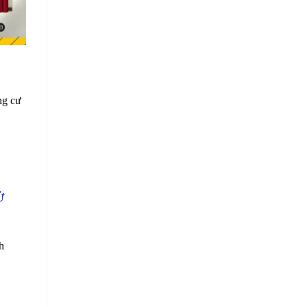
ng cư
Ử
h