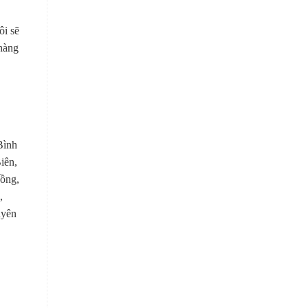
ôi sẽ
 hàng
Bình
iên,
ồng,
,
uyên