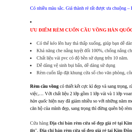
Có nhiều màu sắc. Giá thành rẻ rất được ưa chuộng –
ƯU ĐIỂM RÈM CUỐN CẦU VỒNG HÀN QUỐC
Có thể kéo lên hay thả thấp xuống, giúp bạn dễ dà
Khả năng che nắng tuyệt đối 100%, chống nắng chố
Chất liệu vải pvc có độ bền sử dụng trên 10 năm.
Dễ dàng vệ sinh bụi bẩn, dễ dàng sử dụng
Rèm cuốn lắp đặt khung cửa sổ cho văn phòng, côn
Rèm cầu vồng
có thiết kết cực kì đẹp và sang trọng, 
việc,… Với chất liệu 2 lớp gồm 1 lớp vải và 1 lớp vo
hàn quốc
hiện nay đã giảm nhiều so với những năm m
căn hộ của mình đẹp, sang trọng thì đừng quên bộ r
Cửa hàng
Địa chỉ bán rèm cửa sổ đẹp giá rẻ tại Ki
tin
",
Địa chỉ bán rèm cửa sổ đẹp giá rẻ tại Kim Độ