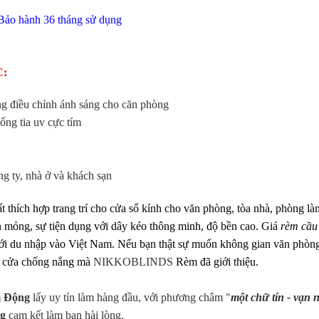
 Bảo hành 36 tháng sử dụng
:
ng điều chỉnh ánh sáng cho căn phòng
ng tia uv cực tím
g ty, nhà ở và khách sạn
rất thích hợp trang trí cho cửa sổ kính cho văn phòng, tòa nhà, phòng là
an mỏng, sự tiện dụng với dây kéo thông minh, độ bền cao. Giá
rèm cầu
ới du nhập vào Việt Nam. Nếu bạn thật sự muốn không gian văn phòn
èm cửa chống nắng mà
NIKKOBLINDS
Rèm đã giới thiệu.
m Động
lấy uy tín làm hàng đầu, với phương châm "
một chữ tín - vạn 
ng
cam kết làm bạn hài lòng.