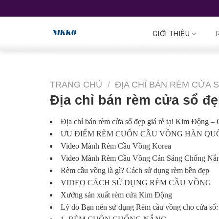
GIỚI THIỆU
TRANG CHỦ
/
ĐỊA CHỈ BÁN RÈM CỬA S
Địa chỉ bán rèm cửa sổ đẹ
Địa chỉ bán rèm cửa sổ đẹp giá rẻ tại Kim Động – 
ƯU ĐIỂM RÈM CUỐN CẦU VỒNG HÀN QU
Video Mành Rèm Cầu Vồng Korea
Video Mành Rèm Cầu Vồng Cản Sáng Chống Nắ
Rèm cầu vồng là gì? Cách sử dụng rèm bền đẹp
VIDEO CÁCH SỬ DỤNG RÈM CẦU VỒNG
Xưởng sản xuất rèm cửa Kim Động
Lý do Bạn nên sử dụng Rèm cầu vồng cho cửa sổ: