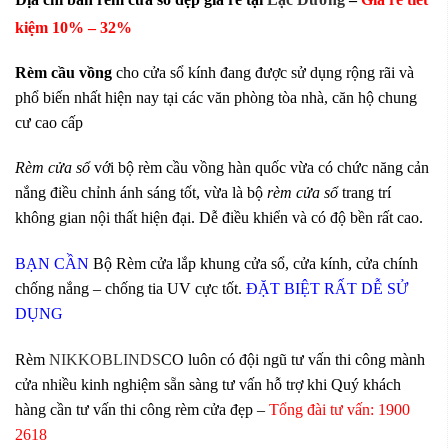
kiệm 10
% – 32%
Rèm cầu vồng
cho cửa sổ kính đang được sử dụng rộng rãi và
phổ biến nhất hiện nay tại các văn phòng tòa nhà, căn hộ chung
cư cao cấp
Rèm cửa sổ
với bộ rèm cầu vồng hàn quốc vừa có chức năng cản
nắng điều chỉnh ánh sáng tốt, vừa là bộ
rèm cửa sổ
trang trí
không gian nội thất hiện đại. Dễ điều khiển và có độ bền rất cao.
BẠN CẦN
Bộ Rèm cửa lắp khung cửa sổ, cửa kính, cửa chính
chống nắng – chống tia
UV cực tốt.
ĐẶT BIỆT RẤT DỄ SỬ
DỤNG
Rèm
NIKKOBLINDS
CO luôn có đội ngũ tư vấn thi công mành
cửa nhiều kinh nghiệm sẵn sàng tư vấn hỗ trợ khi Quý khách
hàng cần tư vấn thi công rèm cửa đẹp –
Tổng đài tư vấn: 1900
2618