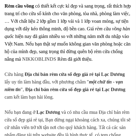
Rèm cầu vồng
có thiết kết cực kì đẹp và sang trọng, rất thích hợp
trang trí cho cửa sổ kính cho văn phòng, tòa nhà, phòng làm việc,
… Với chất liệu 2 lớp gồm 1 lớp vải và 1 lớp voan mỏng, sự tiện
dụng với dây kéo thông minh, độ bền cao. Giá
rèm cầu vồng hàn
quốc
hiện nay đã giảm nhiều so với những năm mới du nhập vào
Việt Nam. Nếu bạn thật sự muốn không gian văn phòng hoặc căn
hộ của mình đẹp, sang trọng thì đừng quên bộ rèm cửa chống
nắng mà
NIKKOBLINDS
Rèm đã giới thiệu.
Cửa hàng
Địa chỉ bán rèm cửa sổ đẹp giá rẻ tại Lạc Dương
lấy uy tín làm hàng đầu, với phương châm "
một chữ tín - vạn
niềm tin
",
Địa chỉ bán rèm cửa sổ đẹp giá rẻ tại Lạc Dương
cam kết làm bạn hài lòng.
Nếu bạn đang ở
Lạc Dương
và có nhu cầu mua Địa chỉ bán rèm
cửa sổ đẹp giá rẻ tại, Bạn đừng ngại khoảng cách xa, chúng tôi sẽ
cử nhân viên trở tới tận nơi cho quý khách hàng. Tất cả các sản
phẩm đăng tải trên website đều là hình thực tế, có tem chống