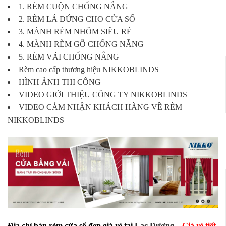
1. RÈM CUỘN CHỐNG NẮNG
2. RÈM LÁ ĐỨNG CHO CỬA SỔ
3. MÀNH RÈM NHÔM SIÊU RẺ
4. MÀNH RÈM GỖ CHỐNG NẮNG
5. RÈM VẢI CHỐNG NẮNG
Rèm cao cấp thương hiệu NIKKOBLINDS
HÌNH ẢNH THI CÔNG
VIDEO GIỚI THIỆU CÔNG TY NIKKOBLINDS
VIDEO CẢM NHẬN KHÁCH HÀNG VỀ RÈM
NIKKOBLINDS
Địa chỉ bán rèm cửa sổ đẹp giá rẻ tại
Lạc Dương
–
Giá rẻ tiết