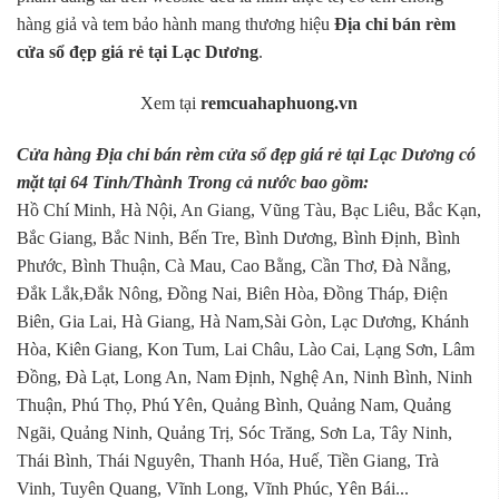
hàng giả và tem bảo hành mang thương hiệu
Địa chỉ bán rèm
cửa sổ đẹp giá rẻ tại Lạc Dương
.
Xem tại
remcuahaphuong.vn
Cửa hàng Địa chỉ bán rèm cửa sổ đẹp giá rẻ tại Lạc Dương có
mặt tại 64 Tỉnh/Thành Trong cả nước bao gồm:
Hồ Chí Minh, Hà Nội, An Giang, Vũng Tàu, Bạc Liêu, Bắc Kạn,
Bắc Giang, Bắc Ninh, Bến Tre, Bình Dương, Bình Định, Bình
Phước, Bình Thuận, Cà Mau, Cao Bằng, Cần Thơ, Đà Nẵng,
Đắk Lắk,Đắk Nông, Đồng Nai, Biên Hòa, Đồng Tháp, Điện
Biên, Gia Lai, Hà Giang, Hà Nam,Sài Gòn, Lạc Dương, Khánh
Hòa, Kiên Giang, Kon Tum, Lai Châu, Lào Cai, Lạng Sơn, Lâm
Đồng, Đà Lạt, Long An, Nam Định, Nghệ An, Ninh Bình, Ninh
Thuận, Phú Thọ, Phú Yên, Quảng Bình, Quảng Nam, Quảng
Ngãi, Quảng Ninh, Quảng Trị, Sóc Trăng, Sơn La, Tây Ninh,
Thái Bình, Thái Nguyên, Thanh Hóa, Huế, Tiền Giang, Trà
Vinh, Tuyên Quang, Vĩnh Long, Vĩnh Phúc, Yên Bái...