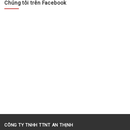
Chúng tôi trên Facebook
và tiện nghi theo phong cách
của riêng mình....
CÔNG TY TNHH TTNT AN THỊNH