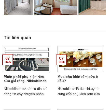
Tin liên quan
07
07
Th06
Th06
Phân phối phụ kiện rèm
Mua phụ kiện rèm cửa ở
cửa giá rẻ tại Nikkoblinds
đâu?
Nikkoblinds tự hào là địa chỉ
Nikkoblinds là địa chỉ uy tín
đáng tin cậy chuyên phân
cung cấp phụ kiện rèm cửa
phối phụ kiện rèm giá rẻ
chính hãng với chất lượng
hàng đầu trên thị trường. Với
đảm bảo và thiết kế đa dạng,
một loạt các sản phẩm phụ
từ thanh treo, móc treo, dây