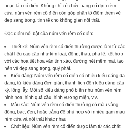
hoặc tân cổ điển. Không chỉ có chức năng cố định rèm
cửa, núm vén rèm cổ điển còn góp phần tô điểm thêm vẻ
đẹp sang trọng, tinh tế cho không gian nội thất.
Đặc điểm nổi bật của núm vén rèm cổ điển:
Thiết kế:
Núm vén rèm cổ điển thường được làm từ các
chất liệu cao cấp như kim loại, đồng, thau, pha lê, kết hợp
với các họa tiết hoa văn tinh xảo, đường nét mềm mại, tạo
nên vẻ đẹp sang trọng, quý phái.
Kiểu dáng:
Núm vén rèm cổ điển có nhiều kiểu dáng đa
dạng, từ kiểu dáng đơn giản, thanh lịch đến kiểu dáng cầu
kỳ, lộng lẫy. Một số kiểu dáng phổ biến như núm vén rèm
hình hoa, hình quả cầu, hình vương miện, v.v.
Màu sắc:
Núm vén rèm cổ điển thường có màu vàng,
đồng, bạc, đen, hoặc trắng để phù hợp với nhiều gam màu
rèm cửa và nội thất khác nhau.
Chất liệu:
Núm vén rèm cổ điển được làm từ các chất